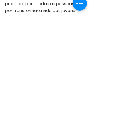
próspero para todas as pessoas e 
por transformar a vida dos jovens 
através da educação e do trabalho. 
O Coletivo Aprendiz, nossa solução 
social, já recebeu mais de 6.600 
jovens em seu programa, gerou R$32 
milhões em renda e criou mais de 
4.000 empregos, beneficiando 19.800 
pessoas indiretamente. 
Você também pode ajudar a fazer a 
diferença. Entre em 
contato
 conosco 
e saiba como.
See All
Recent Posts