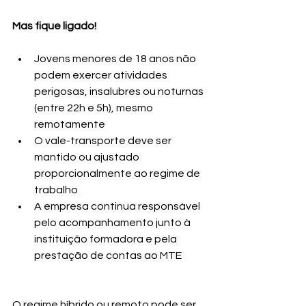
Mas fique ligado!
Jovens menores de 18 anos não 
podem exercer atividades 
perigosas, insalubres ou noturnas 
(entre 22h e 5h), mesmo 
remotamente
O vale-transporte deve ser 
mantido ou ajustado 
proporcionalmente ao regime de 
trabalho
A empresa continua responsável 
pelo acompanhamento junto à 
instituição formadora e pela 
prestação de contas ao MTE
O regime híbrido ou remoto pode ser 