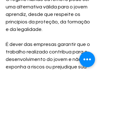
uma alternativa válida para o jovem 
aprendiz, desde que respeite os 
princípios da proteção, da formação 
e da legalidade.
É dever das empresas garantir que o 
trabalho realizado contribua para o 
desenvolvimento do jovem e não o 
exponha a riscos ou prejudique sua 
trajetória.
No Coletivo Aprendiz, 
acompanhamos de perto cada 
contrato, oferecendo suporte às 
empresas parceiras e aos jovens, 
para que o programa de 
aprendizagem cumpra seu papel 
transformador.