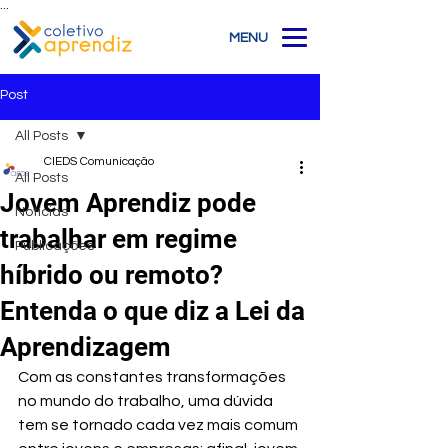
...
MENU
Post
All Posts
CIEDS Comunicação
All Posts
Jovem Aprendiz pode
Notícias
trabalhar em regime
Publicações
híbrido ou remoto?
Entenda o que diz a Lei da
Aprendizagem
Com as constantes transformações 
no mundo do trabalho, uma dúvida 
tem se tornado cada vez mais comum 