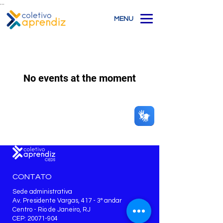
...
MENU
No events at the moment
CONTATO
Sede administrativa
Av. Presidente Vargas, 417 - 3° andar
Centro - Rio de Janeiro, RJ
CEP: 20071-904