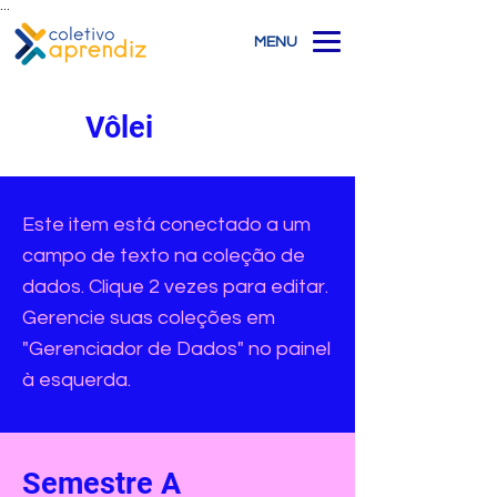
...
MENU
Vôlei
Este item está conectado a um
campo de texto na coleção de
dados. Clique 2 vezes para editar.
Gerencie suas coleções em
"Gerenciador de Dados" no painel
à esquerda.
Semestre A