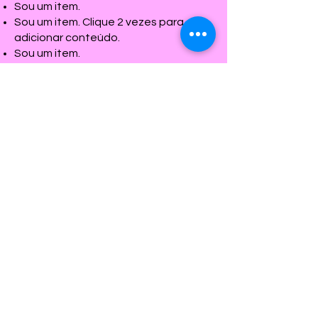
Sou um item.
Sou um item. Clique 2 vezes para
adicionar conteúdo.
Sou um item.
CONTATO
Sede administrativa
Av. Presidente Vargas, 417 - 3° andar
Centro - Rio de Janeiro, RJ
CEP: 20071-904
(21) 3174-5394
Coletivo nos estados:
clique aqui
Política de Cookies
Política de
Termos e Condições