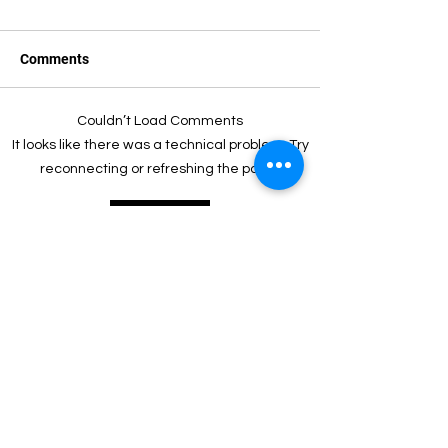
Comments
Couldn’t Load Comments
It looks like there was a technical problem. Try
reconnecting or refreshing the page.
Relatório de Impacto 2022
Refresh
CONTATO
Sede administrativa
Av. Presidente Vargas, 417 - 3° andar
Centro - Rio de Janeiro, RJ