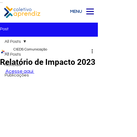
...
MENU
Post
All Posts
CIEDS Comunicação
All Posts
Relatório de Impacto 2023
Notícias
Acesse aqui 
Publicações