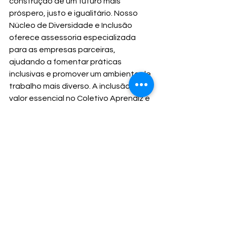
construção de um futuro mais 
próspero, justo e igualitário. Nosso 
Núcleo de Diversidade e Inclusão 
oferece assessoria especializada 
para as empresas parceiras, 
ajudando a fomentar práticas 
inclusivas e promover um ambiente de 
trabalho mais diverso. A inclusão é um 
valor essencial no Coletivo Aprendiz e 
está presente em todas as nossas 
ações.
Entre em contato
 conosco para 
saber mais sobre como podemos 
trabalhar juntos para criar mais 
oportunidades para os jovens!